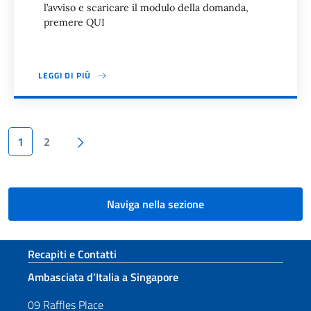
l’avviso e scaricare il modulo della domanda,
premere QUI
LEGGI DI PIÙ
Paginazione
Pagina successiva
1
2
Naviga nella sezione
Sezione footer
Recapiti e Contatti
Ambasciata d’Italia a Singapore
09 Raffles Place