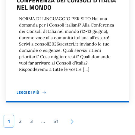
CONFERENZA DEI CONSOLI D’ITALIA
NEL MONDO
NORMA DI LINGUAGGIO PER SITO Hai una
domanda per i Consoli italiani? Alla Conferenza
dei Consoli d’Italia nel mondo (12-13 giugno),
daremo voce alla comunità italiana all’estero!
Scrivi a consoli2026@esteri.it inviando le tue
domande o esigenze. Quali servizi ritieni
prioritari? Cosa miglioreresti? Quali domande
vuoi far arrivare ai Consoli d’Italia?
Risponderemo a tutte le vostre […]
LEGGI DI PIÙ
Paginazione
Pagina successiva
1
2
3
…
51