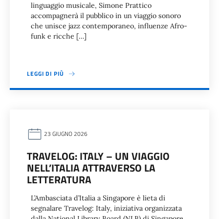
linguaggio musicale, Simone Prattico
accompagnerà il pubblico in un viaggio sonoro
che unisce jazz contemporaneo, influenze Afro-
funk e ricche […]
LEGGI DI PIÙ
23 GIUGNO 2026
TRAVELOG: ITALY – UN VIAGGIO
NELL’ITALIA ATTRAVERSO LA
LETTERATURA
L’Ambasciata d’Italia a Singapore è lieta di
segnalare Travelog: Italy, iniziativa organizzata
dalla National Library Board (NLB) di Singapore