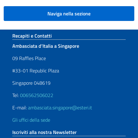
Naviga nella sezione
Sezione footer
Recapiti e Contatti
Ambasciata d’Italia a Singapore
09 Raffles Place
#33-01 Republic Plaza
Singapore 048619
Tel:
006562506022
E-mail:
ambasciata.singapore@esteri.it
Gli uffici della sede
Iscriviti alla nostra Newsletter