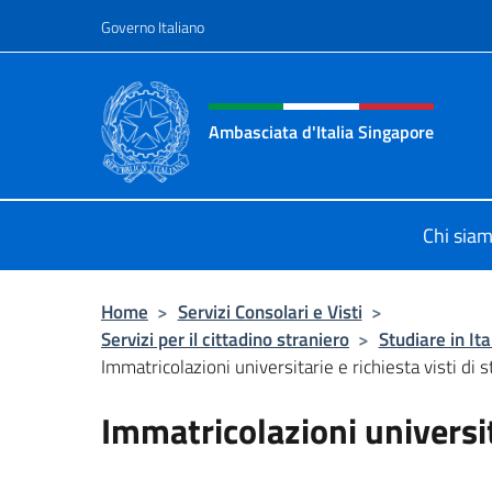
Salta al contenuto
Governo Italiano
Intestazione sito, social 
Ambasciata d'Italia Singapore
Sito ufficiale Ambasciata d'Italia a
Chi sia
Home
>
Servizi Consolari e Visti
>
Servizi per il cittadino straniero
>
Studiare in Ita
Immatricolazioni universitarie e richiesta visti di 
Immatricolazioni universita