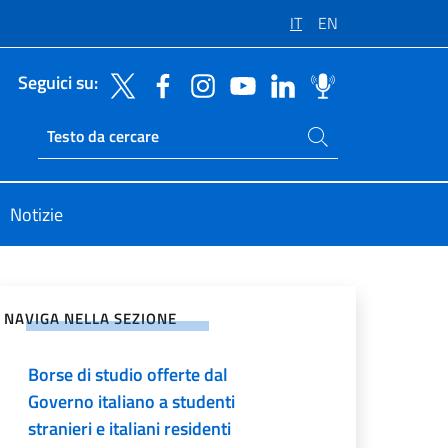
IT
EN
Seguici su:
Cerca nel sito
Ricerca sito live
Notizie
vidi sui Social Network
NAVIGA NELLA SEZIONE
Borse di studio offerte dal
Governo italiano a studenti
stranieri e italiani residenti