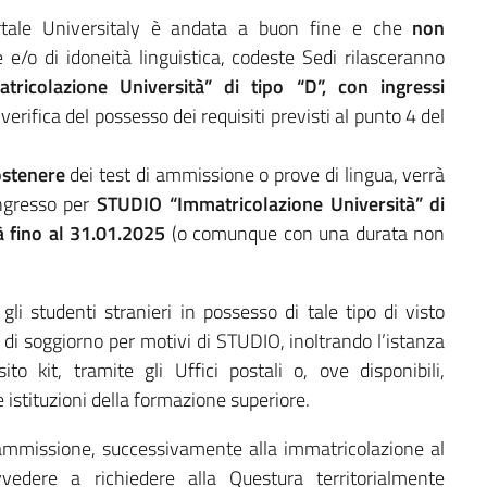
portale Universitaly è andata a buon fine e che
non
/o di idoneità linguistica, codeste Sedi rilasceranno
ricolazione Università” di tipo “D”, con ingressi
 verifica del possesso dei requisiti previsti al punto 4 del
ostenere
dei test di ammissione o prove di lingua, verrà
ingresso per
STUDIO “Immatricolazione Università” di
tà fino al 31.01.2025
(o comunque con una durata non
, gli studenti stranieri in possesso di tale tipo di visto
di soggiorno per motivi di STUDIO, inoltrando l’istanza
to kit, tramite gli Uffici postali o, ove disponibili,
le istituzioni della formazione superiore.
 ammissione, successivamente alla immatricolazione al
vvedere a richiedere alla Questura territorialmente