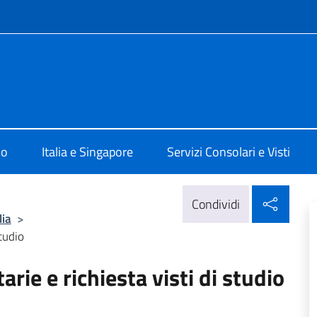
e menù
 Singapore
mo
Italia e Singapore
Servizi Consolari e Visti
Condi
Condividi
lia
>
studio
rie e richiesta visti di studio