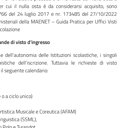
er cui il nulla osta è da considerarsi acquisito, sono
134766 del 24 luglio 2017 e nr. 173485 del 27/10/2022
nisteriali della MAENET – Guida Pratica per Uffici Visti
icolazione
nde di visto d’ingresso
dell’autonomia delle Istituzioni scolastiche, i singoli
iche dell’iscrizione. Tuttavia le richieste di visto
il seguente calendario:
 o a ciclo unico)
 Artistica Musicale e Coreutica (AFAM)
inguistica (SSML),
o Polo e Turandot